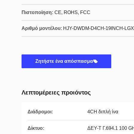
Πιστοποίηση:
CE, ROHS, FCC
Αριθμό μοντέλου:
HJY-DWDM-D4CH-19INCH-LGX
Ζητήστε ένα απόσπασμα
Λεπτομέρειες προιόντος
Διάδρομοι:
4CH διπλή ίνα
Δίκτυο:
ΔΕΥ-Τ Γ.694.1 100 G