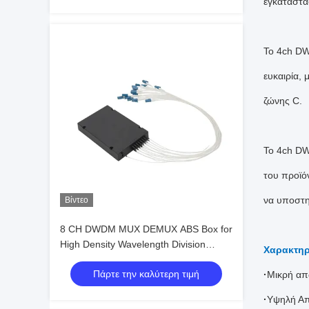
εγκατάστα
Το 4ch DW
ευκαιρία,
ζώνης C.
Το 4ch DW
του προϊό
να υποστη
Βίντεο
8 CH DWDM MUX DEMUX ABS Box for
High Density Wavelength Division
Χαρακτηρ
Multiplexing Applications
Πάρτε την καλύτερη τιμή
·
Μικρή απ
·
Υψηλή Α