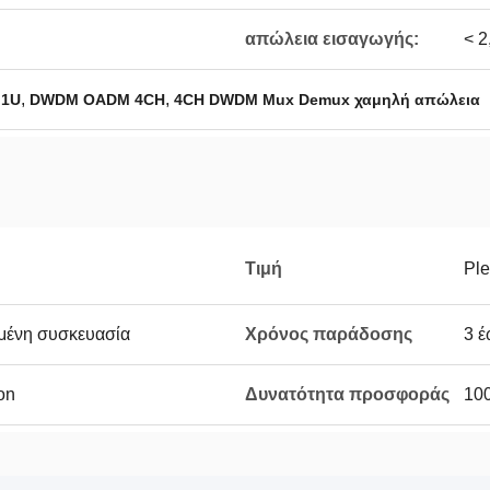
απώλεια εισαγωγής:
< 2
,
,
 1U
DWDM OADM 4CH
4CH DWDM Mux Demux χαμηλή απώλεια
Τιμή
Ple
μένη συσκευασία
Χρόνος παράδοσης
3 έ
on
Δυνατότητα προσφοράς
10