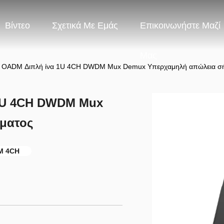
Βίντεο
Σχετικά Με Εμάς
Επικοινωνήστε Μαζί
Μας
 OADM Διπλή ίνα 1U 4CH DWDM Mux Demux Υπερχαμηλή απώλεια σ
1U 4CH DWDM Mux
ματος
M 4CH