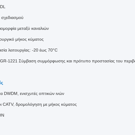
PDL
 σχεδιασμού
ιομορφία μεταξύ καναλιών
τουργικό μήκος κύματος
σία λειτουργίας: -20 έως 70°C
a GR-1221 Σύμβαση συμμόρφωσης και πρότυπο προστασίας του περι
ές
α DWDM, ενισχυτές οπτικών ινών
ι CATV, δρομολόγηση με μήκος κύματος
ON