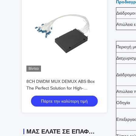
Προδιαγρ
Διάδρομοι
Απώλεια 
Περιοχή μ
Διαχωρισμ
Βίντεο
Διάδρομο
8CH DWDM MUX DEMUX ABS Box
The Perfect Solution for High-
Απώλεια π
Performance Data Transmission and
Πάρτε την καλύτερη τιμή
Networking
Οδηγία
Επεξεργασ
ΜΑΣ ΕΛΆΤΕ ΣΕ ΕΠΑΦΉ ΜΕ