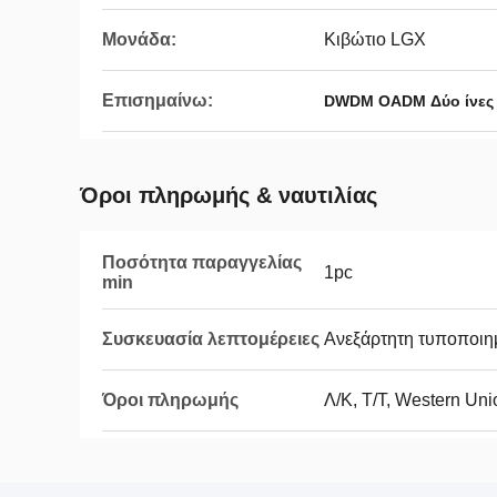
Μονάδα:
Κιβώτιο LGX
Επισημαίνω:
DWDM OADM Δύο ίνες
Όροι πληρωμής & ναυτιλίας
Ποσότητα παραγγελίας
1pc
min
Συσκευασία λεπτομέρειες
Ανεξάρτητη τυποποιη
Όροι πληρωμής
Λ/Κ, Τ/Τ, Western Uni