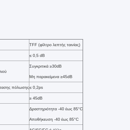
TFF (φίλτρο λεπτής ταινίας)
≤ 0,5 dB
Συγκριτικά ≥30dB
λιού
Μη παρακείμενα ≥45dB
στασης πόλωσης
≤ 0,2ps
≥ 45dB
Δραστηριότητα -40 έως 85°C
Αποθήκευση -40 έως 85°C