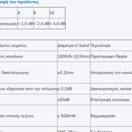
αφή του προϊόντος
4
8
16
εισαγωγής
< 1,5 dB
< 2,4 dB
< 4,0 dB
ήκους κύματος
Διάμετρα C-band
Τεχνολογία
ός καναλιών
100GHz ((0,8nm)
Περσόγραφο Ripple
ς διασταύρωσης
±0,11nm
Απομόνωση του κανα
ου εξαρτάται από την πόλωση
≤ 0,2dB
Διασκορπισμός κατά
≥50dB
Επιστροφή απώλειας
ία οπτικής ισχύος
≤ 500mW
Θερμοκρασία