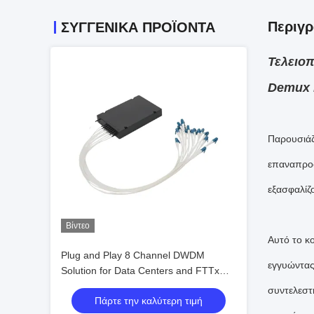
Περιγ
ΣΥΓΓΕΝΙΚΆ ΠΡΟΪΌΝΤΑ
Τελειο
Demux 
Παρουσιάζ
επαναπροσ
εξασφαλίζ
Βίντεο
Αυτό το κο
Plug and Play 8 Channel DWDM
εγγυώντας
Solution for Data Centers and FTTx
Networks‌
συντελεστ
Πάρτε την καλύτερη τιμή