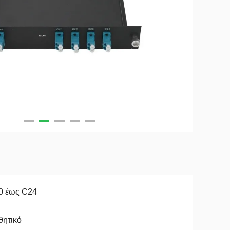
0 έως C24
θητικό