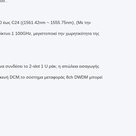
υο..
 έως C24 ((1561.42nm ~ 1555.75nm), (Με την
κτυο.1 100GHz, μεγιστοποιεί την χωρητικότητα της
α συνδέσει το 2-slot 1 U ράκ; η απώλεια εισαγωγής
 συσκευή DCM,το σύστημα μεταφοράς 8ch DWDM μπορεί