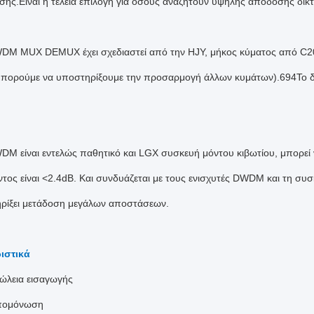
σης.Είναι η τέλεια επιλογή για όσους αναζητούν υψηλής απόδοσης δίκτ
DM MUX DEMUX έχει σχεδιαστεί από την HJY, μήκος κύματος από C20
 μπορούμε να υποστηρίξουμε την προσαρμογή άλλων κυμάτων).694Το δί
DM είναι εντελώς παθητικό και LGX συσκευή μόντου κιβωτίου, μπορεί ν
ντος είναι <2.4dB. Και συνδυάζεται με τους ενισχυτές DWDM και τη
ρίξει μετάδοση μεγάλων αποστάσεων.
ιστικά
ώλεια εισαγωγής
πομόνωση