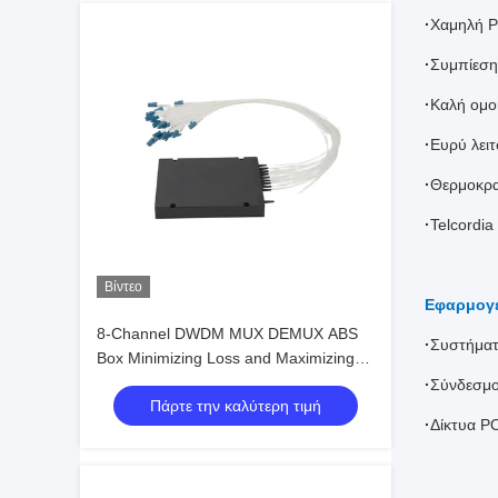
·
Χαμηλή 
·
Συμπίεση
·
Καλή ομο
·
Ευρύ λει
·
Θερμοκρα
·
Telcordi
Βίντεο
Εφαρμογ
8-Channel DWDM MUX DEMUX ABS
·
Συστήματ
Box Minimizing Loss and Maximizing
Isolation for Optimal Performance
·
Σύνδεσμο
Πάρτε την καλύτερη τιμή
·
Δίκτυα P