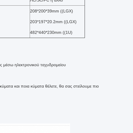
ΛC/SC/FC ή άλλο
208*200*39mm ((LGX)
203*197*20.2mm ((LGX)
482*440*230mm ((1U)
ς μέσω ηλεκτρονικού ταχυδρομείου
 κύματα και ποια κύματα θέλετε, θα σας στείλουμε πιο