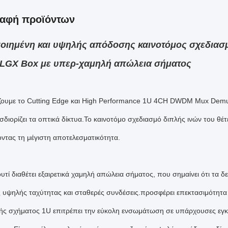
ραφή προϊόντων
ποιημένη και υψηλής απόδοσης καινοτόμος σχεδια
LGX Box με υπερ-χαμηλή απώλεια σήματος
ουμε το Cutting Edge και High Performance 1U 4CH DWDM Mux Demu
διορίζει τα οπτικά δίκτυα.Το καινοτόμο σχεδιασμό διπλής ινών του θέ
οντας τη μέγιστη αποτελεσματικότητα.
υτί διαθέτει εξαιρετικά χαμηλή απώλεια σήματος, που σημαίνει ότι τα 
 υψηλής ταχύτητας και σταθερές συνδέσεις.προσφέρει επεκτασιμότητα 
ής σχήματος 1U επιτρέπει την εύκολη ενσωμάτωση σε υπάρχουσες εγκ