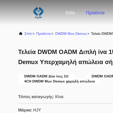
Σπίτι
Προϊόντα
Σπίτι
>
Προϊόντα
>
DWDM Mux Demux
>
Τελεία DWDM
Τελεία DWDM OADM Διπλή ίνα 
Demux Υπερχαμηλή απώλεια σή
DWDM OADM Δύο ίνες 1U
DWDM OAD
4CH DWDM Mux Demux χαμηλή απώλεια
Τόπος καταγωγής:
Κίνα
Μάρκα:
HJY