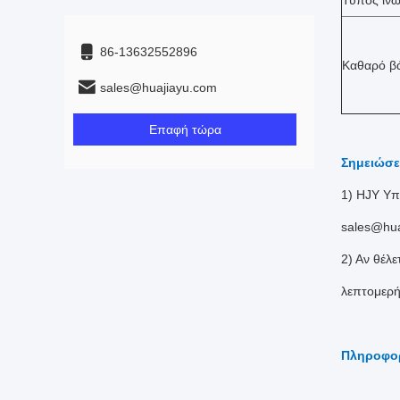
Τύπος ιν
86-13632552896
Καθαρό β
sales@huajiayu.com
Επαφή τώρα
Σημειώσε
1) HJY Υπ
sales@hua
2) Αν θέλε
λεπτομερή
Πληροφορ