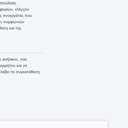
 απώλειας
φοριών, ελέγχου
ύς συνεργάτες που
φής συμφωνιών
θέση και της
 ανήλικος, σας
πορρήτου και να
 λάβει τη συγκατάθεση