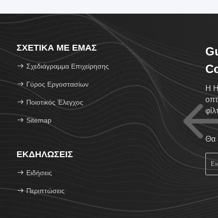
ΣΧΕΤΙΚΆ ΜΕ ΕΜΆΣ
G
Σχεδιάγραμμα Επιχείρησης
Co
Γύρος Εργοστασίων
Η H
οπτ
Ποιοτικός Έλεγχος
φίλ
Sitemap
Θα 
ΕΚΔΗΛΏΣΕΙΣ
Ειδήσεις
Περιπτώσεις