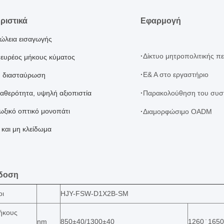
ριστικά
Εφαρμογή
ώλεια εισαγωγής
·
Δίκτυο μητροπολιτικής π
 ευρέος μήκους κύματος
·
Ε& Α στο εργαστήριο
η διασταύρωση
αθερότητα, υψηλή αξιοπιστία
·
Παρακολούθηση του συσ
ωξικό οπτικό μονοπάτι
·
Διαμορφώσιμο OADM
 και μη κλείδωμα
δοση
οι
HJY-FSW-D1X2B-SM
ήκους
nm
850±40/1300±40
1260 ̇ 1650