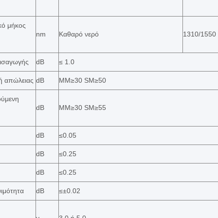
κό μήκος
nm
Καθαρό νερό
1310/1550
εισαγωγής
dB
≤ 1.0
ή απώλειας
dB
MM≥30 SM≥50
ούμενη
dB
ΜΜ≥30 SM≥55
dB
≤0.05
dB
≤0.25
dB
≤0.25
ιμότητα
dB
≤±0.02