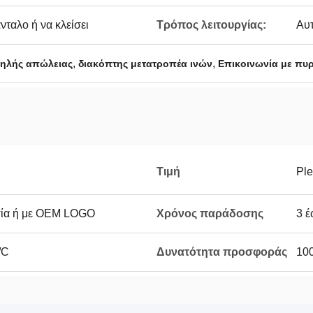
νταλο ή να κλείσει
Τρόπος λειτουργίας:
Αυτ
,
,
μηλής απώλειας
διακόπτης μετατροπέα ινών
Επικοινωνία με πυ
Τιμή
Ple
σία ή με OEM LOGO
Χρόνος παράδοσης
3 έ
/C
Δυνατότητα προσφοράς
100