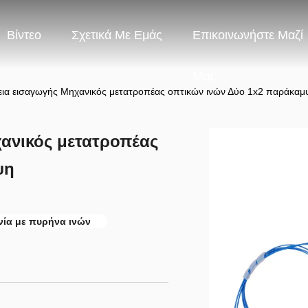
Βίντεο
Σχετικά Με Εμάς
Επικοινωνήστε Μαζί
Μας
ια εισαγωγής Μηχανικός μετατροπέας οπτικών ινών Δύο 1x2 παράκαμ
ανικός μετατροπέας
ψη
νία με πυρήνα ινών