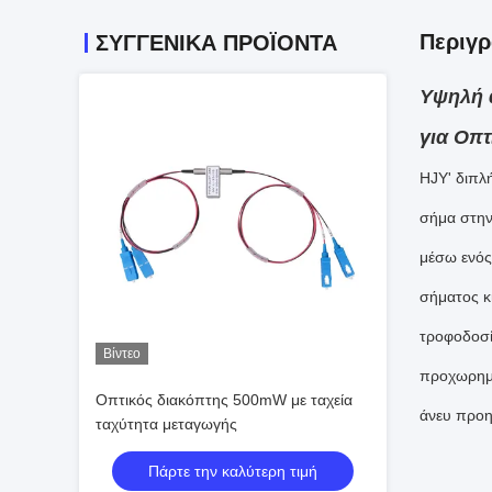
Περιγ
ΣΥΓΓΕΝΙΚΆ ΠΡΟΪΌΝΤΑ
Υψηλή 
για Οπτ
HJY' διπλ
σήμα στην
μέσω ενός
σήματος κί
τροφοδοσί
Βίντεο
προχωρημέ
Οπτικός διακόπτης 500mW με ταχεία
άνευ προη
ταχύτητα μεταγωγής
Πάρτε την καλύτερη τιμή