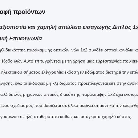
ραφή προϊόντων
αξιοπιστία και χαμηλή απώλεια εισαγωγής Διπλός 1
ική Επικοινωνία
ή
Ο διακόπτης παράκαμψης οπτικών ινών 1x2 συνδέει οπτικά κανάλια κα
 έξοδο ινών.Αυτό επιτυγχάνεται με τη χρήση μιας ευρεσιτεχνίας που εκ
 ηλεκτρικού σήματος ελέγχουΜια έκδοση κλειδώματος διατηρεί την επιλ
νησης, ενώ οι εκδόσεις μη κλειδώματος προεπιλέγονται είτε στην ανοικτ
α.Ο διπλός μηχανικός οπτικός διακόπτης παράκαμψης 1x2 έχει ενσωμ
νος σχεδιασμός που βασίζεται σε υλικά μειώνει σημαντικά την ευαισ
γουμένου υψηλή σταθερότητα καθώς και ασύγκριτα χαμηλό κόστος.