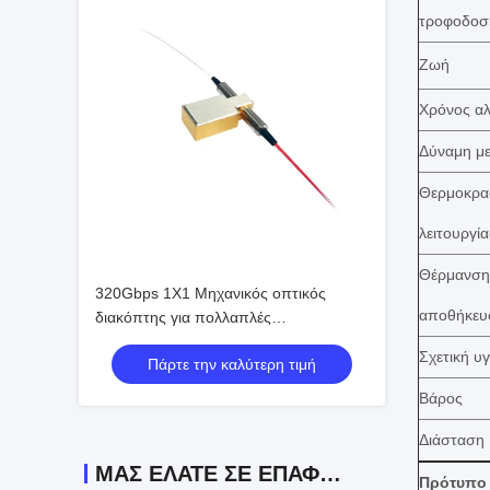
τροφοδοσ
Ζωή
Χρόνος α
Δύναμη μ
Θερμοκρα
λειτουργία
Θέρμανση
320Gbps 1X1 Μηχανικός οπτικός
αποθήκευ
διακόπτης για πολλαπλές
διασταυρούμενες συνδέσεις OADM
Σχετική υ
Πάρτε την καλύτερη τιμή
Βάρος
Διάσταση
ΜΑΣ ΕΛΆΤΕ ΣΕ ΕΠΑΦΉ ΜΕ
Πρότυπο 