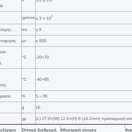
v
3.0 ή 5.0
ία
7
χρόνος
≥ 3 × 10
λλαγής
ms
≤ 8
εταφοράς
μv
≤ 500
σία
°C
-20+70
ς
°C
-40+85
σης
γρασία
%
5 ~ 95
g
16
χμ
(L) 27.0×(W) 12.6×(H) 8 (±0.2mm) προσαρμογή είνα
ελέγχου
Οπτική διαδρομή
Ηλεκτρική κίνηση
Αι