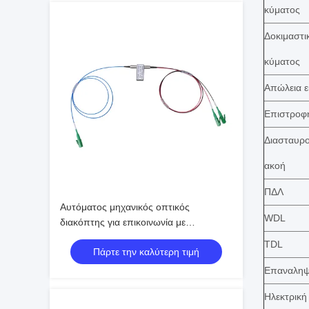
κύματος
Δοκιμαστι
κύματος
Απώλεια 
Επιστροφ
Διασταυρ
ακοή
ΠΔΛ
Αυτόματος μηχανικός οπτικός
WDL
διακόπτης για επικοινωνία με
αμφίδρομο οπτικό οριακό διακόπτη
TDL
Πάρτε την καλύτερη τιμή
Επαναληψ
Ηλεκτρική