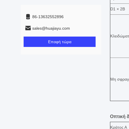
D1 × 2B
86-13632552896
sales@huajiayu.com
Κλειδώμα
Επαφή τώρα
Μη σφραγ
Οπτική 
Κράτος Α