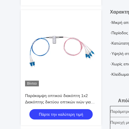
Χαρακτη
·Μικρή απ
·Περίοδος
·Κατώτατ
·Υψηλή στ
·Χωρίς επ
·Κλείδωμα
Βίντεο
Παράκαμψη οπτικού διακόπτη 1x2
Από
Διακόπτης δικτύου οπτικών ινών για
δοκιμή μήκους κύματος 1310nm
Παράμετρ
Πάρτε την καλύτερη τιμή
1550nm
Περιοχή μ