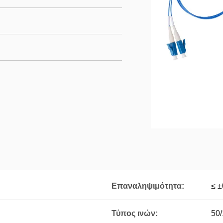
Επαναληψιμότητα:
≤ ±
Τύπος ινών:
50/