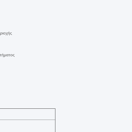
εριοχής
τήματος