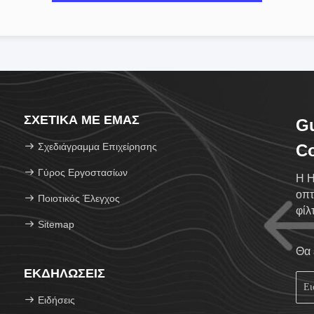
ΣΧΕΤΙΚΆ ΜΕ ΕΜΆΣ
G
Σχεδιάγραμμα Επιχείρησης
Co
Γύρος Εργοστασίων
Η H
οπτ
Ποιοτικός Έλεγχος
φίλ
Sitemap
Θα 
ΕΚΔΗΛΏΣΕΙΣ
Ειδήσεις