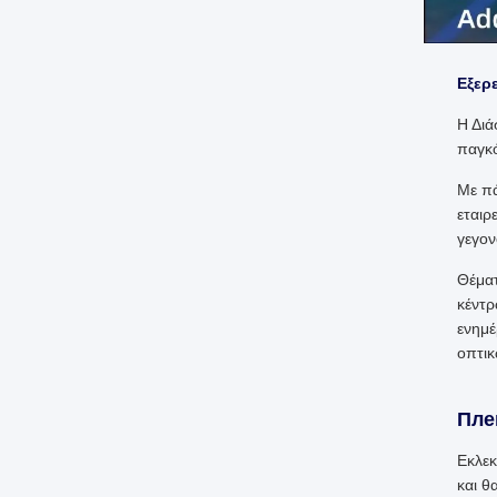
Εξερ
Η Διά
παγκό
Με πά
εταιρ
γεγον
Θέματ
κέντρ
ενημέ
οπτικ
Πле
Εκλεκ
και θ