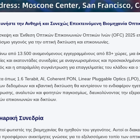
ευνήστε την Ανθηρή και Συνεχώς Επεκτεινόμενη Βιομηχανία Οπτι
σκεψη και Έκθεση Οπτικών Επικοινωνιών Οπτικών Ινών (OFC) 2025 επι
σμιο γεγονός για την οπτική δικτύωση και επικοινωνίες.
νω από 13.500 αναμενόμενους εγγεγραμμένους από 83+ χώρες, μια έκ
είες και εκατοντάδες συνεδρίες με αναγνωρισμένους και προσκεκλημένου
ός και η απαράμιλλη συγκέντρωση για επαγγελματίες του κλάδου και ο
α όπως 1.6 Terabit, AI, Coherent PON, Linear Pluggable Optics (LPO)
ων δεδομένων και κβαντική δικτύωση θα κεντρίσουν το ενδιαφέρον ηγε
ρωσης, αναλυτών και φοιτητών παγκοσμίως, διευκολύνοντας την εξερεύ
ών επικοινωνιών και δικτύων.
наρική Συνεδρία
τοί φωτιστές της βιομηχανίας θα ηγηθούν του γεγονότος. Αυτοί οι διακε
α προσφέρουν ανεκτίμητες γνώσεις για το εξελισσόμενο τοπίο των οπτι