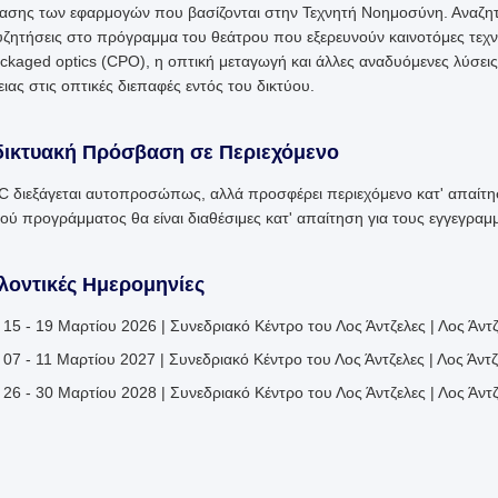
ασης των εφαρμογών που βασίζονται στην Τεχνητή Νοημοσύνη. Αναζητή
υζητήσεις στο πρόγραμμα του θεάτρου που εξερευνούν καινοτόμες τεχνο
ckaged optics (CPO), η οπτική μεταγωγή και άλλες αναδυόμενες λύσε
ειας στις οπτικές διεπαφές εντός του δικτύου.
δικτυακή Πρόσβαση σε Περιεχόμενο
 διεξάγεται αυτοπροσώπως, αλλά προσφέρει περιεχόμενο κατ' απαίτηση
κού προγράμματος θα είναι διαθέσιμες κατ' απαίτηση για τους εγγεγρα
λοντικές Ημερομηνίες
15 - 19 Μαρτίου 2026 | Συνεδριακό Κέντρο του Λος Άντζελες | Λος Άντ
07 - 11 Μαρτίου 2027 | Συνεδριακό Κέντρο του Λος Άντζελες | Λος Άντ
26 - 30 Μαρτίου 2028 | Συνεδριακό Κέντρο του Λος Άντζελες | Λος Άντ