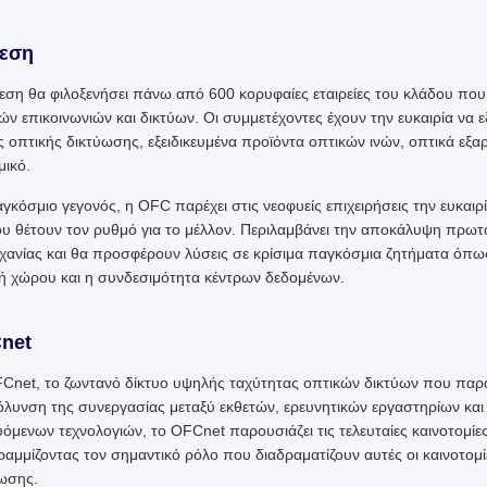
εση
εση θα φιλοξενήσει πάνω από 600 κορυφαίες εταιρείες του κλάδου π
ών επικοινωνιών και δικτύων. Οι συμμετέχοντες έχουν την ευκαιρία να
ς οπτικής δικτύωσης, εξειδικευμένα προϊόντα οπτικών ινών, οπτικά εξ
μικό.
γκόσμιο γεγονός, η OFC παρέχει στις νεοφυείς επιχειρήσεις την ευκαιρ
υ θέτουν τον ρυθμό για το μέλλον. Περιλαμβάνει την αποκάλυψη πρω
χανίας και θα προσφέρουν λύσεις σε κρίσιμα παγκόσμια ζητήματα όπως
ή χώρου και η συνδεσιμότητα κέντρων δεδομένων.
net
Cnet, το ζωντανό δίκτυο υψηλής ταχύτητας οπτικών δικτύων που παρου
όλυνση της συνεργασίας μεταξύ εκθετών, ερευνητικών εργαστηρίων και 
όμενων τεχνολογιών, το OFCnet παρουσιάζει τις τελευταίες καινοτομίε
αμμίζοντας τον σημαντικό ρόλο που διαδραματίζουν αυτές οι καινοτομ
ωσης.