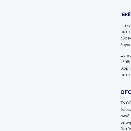
Έκθ
Η έκθ
οπτικ
λύσει
λογισ
Ως πα
κλάδο
βιομη
οπτικ
OFC
Το OF
διευκ
αναδυ
υπογρ
δικτύ