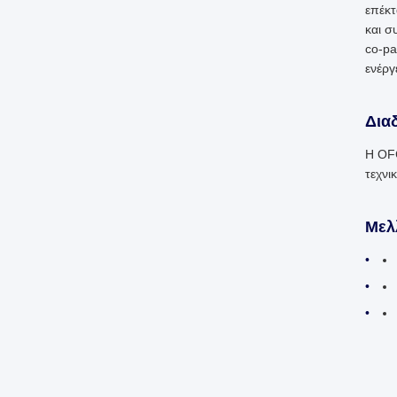
επέκτ
και σ
co-pa
ενέργ
Δια
Η OFC
τεχνι
Μελ