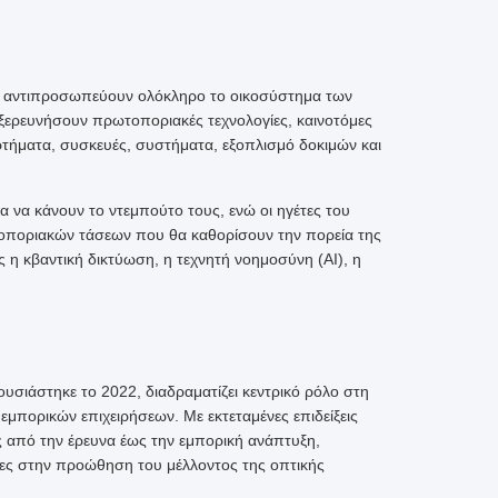
ου αντιπροσωπεύουν ολόκληρο το οικοσύστημα των
 εξερευνήσουν πρωτοποριακές τεχνολογίες, καινοτόμες
αρτήματα, συσκευές, συστήματα, εξοπλισμό δοκιμών και
ία να κάνουν το ντεμπούτο τους, ενώ οι ηγέτες του
τοποριακών τάσεων που θα καθορίσουν την πορεία της
 η κβαντική δικτύωση, η τεχνητή νοημοσύνη (AI), η
σιάστηκε το 2022, διαδραματίζει κεντρικό ρόλο στη
εμπορικών επιχειρήσεων. Με εκτεταμένες επιδείξεις
ς από την έρευνα έως την εμπορική ανάπτυξη,
ίες στην προώθηση του μέλλοντος της οπτικής