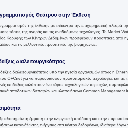
γραμματισμός Θεάτρου στην Έκθεση
γραμματισμός της έκθεσης με επίκεντρο την επιχειρηματική πλευρά της
υσες τάσεις της αγοράς και τις αναδυόμενες τεχνολογίες. Το Market 
ος Κορυφής των Κέντρων Δεδομένων προσφέρουν προοπτικές από ηγέτες
άλλον και τις μελλοντικές προοπτικές της βιομηχανίας.
είξεις Διαλειτουργικότητας
ιδείξεις διαλειτουργικότητας υπό την ηγεσία οργανισμών όπως η Ether
κτυο OFCnet για να παρουσιάσουν πρωτοποριακές τεχνολογίες και τις τε
νές επιδείξεις καλύπτουν ένα εύρος τεχνολογικών περιοχών, συμπερ
ειακά αποδοτικών διεπαφών και υλοποιήσεων Common Management Inte
σιμότητα
ε αξιοσημείωτη έμφαση στην ενεργειακή απόδοση και στην παρουσίασ
ήσεων κατανάλωσης ενέργειας στα κέντρα δεδομένων, ιδιαίτερα λόγω 