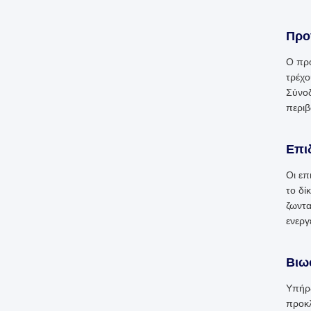
Προ
Ο προ
τρέχο
Σύνοδ
περιβ
Επιδ
Οι επ
το δί
ζωντα
ενεργ
Βιω
Υπήρξ
προκλ