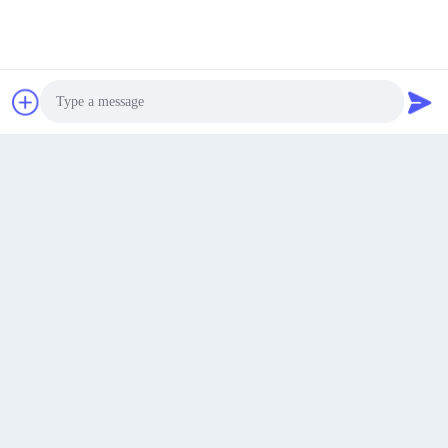
8F, Πάρκο Επιστήμης και Τεχνολογίας Hengxin,
Γραφείο Υποπεριφέρειας Shuikou, Περιφέρεια
Συνομιλία τώρα
Διεύθυνση
Huicheng, Huizhou 516000, Guangdong, Κίνα
Photo
sales@huajiayu.com
Ηλεκτρονικό
ταχυδρομείο
Video Call
Audio Call
0086-18664306976
Τηλέφωνο